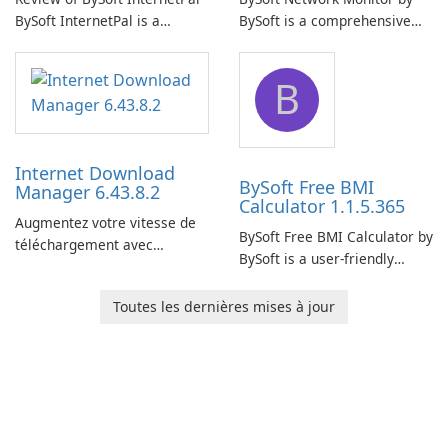
BySoft InternetPal is a
BySoft is a comprehensive
comprehensive software
network monitoring software
application designed to
designed to help businesses
B
monitor your internet
effectively manage their
connection and provide real-
network infrastructure.
time insights into its
performance.
Internet Download
BySoft Free BMI
Manager 6.43.8.2
Calculator 1.1.5.365
Augmentez votre vitesse de
BySoft Free BMI Calculator by
téléchargement avec
BySoft is a user-friendly
Internet Download Manager !
software application
designed to help you
Toutes les dernières mises à jour
calculate your Body Mass
Index quickly and accurately.