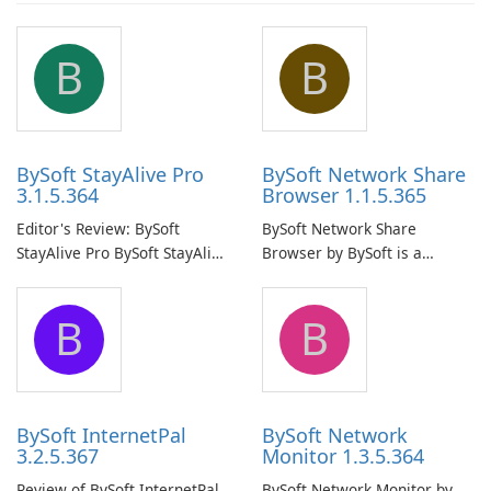
B
B
BySoft StayAlive Pro
BySoft Network Share
3.1.5.364
Browser 1.1.5.365
Editor's Review: BySoft
BySoft Network Share
StayAlive Pro BySoft StayAlive
Browser by BySoft is a
Pro is a reliable software
comprehensive software
application designed to
application that allows users
B
B
ensure the continuous and
to easily browse and manage
uninterrupted operation of
shared folders on their
your computer system.
network.
BySoft InternetPal
BySoft Network
3.2.5.367
Monitor 1.3.5.364
Review of BySoft InternetPal
BySoft Network Monitor by