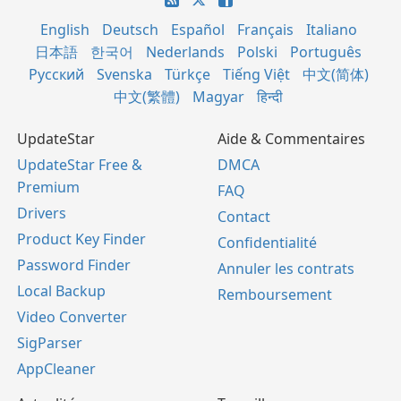
English
Deutsch
Español
Français
Italiano
日本語
한국어
Nederlands
Polski
Português
Русский
Svenska
Türkçe
Tiếng Việt
中文(简体)
中文(繁體)
Magyar
हिन्दी
UpdateStar
Aide & Commentaires
UpdateStar Free &
DMCA
Premium
FAQ
Drivers
Contact
Product Key Finder
Confidentialité
Password Finder
Annuler les contrats
Local Backup
Remboursement
Video Converter
SigParser
AppCleaner