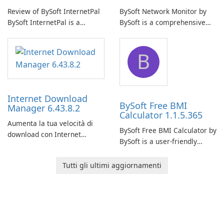
Review of BySoft InternetPal
BySoft Network Monitor by
BySoft InternetPal is a
BySoft is a comprehensive
comprehensive software
network monitoring software
application designed to
designed to help businesses
B
monitor your internet
effectively manage their
connection and provide real-
network infrastructure.
time insights into its
performance.
Internet Download
BySoft Free BMI
Manager 6.43.8.2
Calculator 1.1.5.365
Aumenta la tua velocità di
BySoft Free BMI Calculator by
download con Internet
BySoft is a user-friendly
Download Manager!
software application
designed to help you
Tutti gli ultimi aggiornamenti
calculate your Body Mass
Index quickly and accurately.