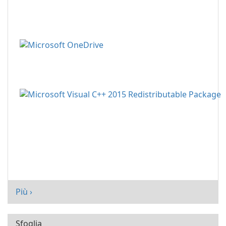
Più ›
Sfoglia