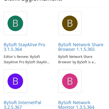
B
B
BySoft StayAlive Pro
BySoft Network Share
3.1.5.364
Browser 1.1.5.365
Editor's Review: BySoft
BySoft Network Share
StayAlive Pro BySoft StayAlive
Browser by BySoft is a
Pro is a reliable software
comprehensive software
application designed to
application that allows users
B
B
ensure the continuous and
to easily browse and manage
uninterrupted operation of
shared folders on their
your computer system.
network.
BySoft InternetPal
BySoft Network
3.2.5.367
Monitor 1.3.5.364