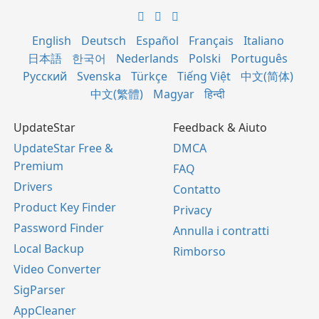
English
Deutsch
Español
Français
Italiano
日本語
한국어
Nederlands
Polski
Português
Русский
Svenska
Türkçe
Tiếng Việt
中文(简体)
中文(繁體)
Magyar
हिन्दी
UpdateStar
Feedback & Aiuto
UpdateStar Free &
DMCA
Premium
FAQ
Drivers
Contatto
Product Key Finder
Privacy
Password Finder
Annulla i contratti
Local Backup
Rimborso
Video Converter
SigParser
AppCleaner