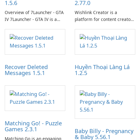
1.5.6
2.77.0
Overview of 7Launcher - GTA
Wishlink Creator is a
IV 7Launcher - GTA IV is a
platform for content creators
specialized software
designed to monetize their
application designed to
work through built-in brand
optimize the gaming
partnerships and integrated
experience for Grand Theft
tools for content distribution
Auto IV.
and audience engagement.
Recover Deleted
Huyền Thoại Làng Lá
Messages 1.5.1
1.2.5
Matching Go! - Puzzle
Games 2.3.1
Baby Billy - Pregnancy
& Baby 5.56.1
Matching Go is an engaging