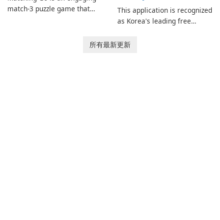
match-3 puzzle game that
This application is recognized
invites players to join Chloe
as Korea's leading free
and her charming corgi,
platform for pregnancy and
Ollie, on an adventurous
baby tracking, offering
所有最新更新
journey across diverse
essential healthcare tips and
landscapes.
doctor-approved articles.